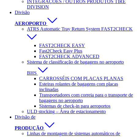
INTEGRAÇÕES / OUTROS PRODUTOS TIRE
DIVISION
Divisão
AEROPORTO
ATRS Automatic Tray Return System FAST2CHECK
FAST2CHECK EASY
Fast2Check Easy Plus
FAST2CHECK ADVANCED
Sistema de classificação de bagagens no aeroporto
BHS
CARROSSÉIS COM PLACAS PLANAS
Esteiras rolantes de bagagens com placas
inclinadas
Transportadores com correia para o transporte de
bagagens no aeroporto
Sistemas de check-in para aeroportos
ULD stocking – Área de estacionamento
Divisão de
PRODUÇÃO
Linhas de montagem de sistemas automáticos de