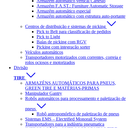
Armazém automático vertical Cartesio
Armazém F.A.ST.: Furniture Automatic Storage
Armazém automático especial
Armazém automático com estrutura auto-portante
Centros de distribuição e sistemas de picking
Pick to Belt para classificação de pedidos
Pick to Light
Baías de picking com RGV
Picking com integração sorter
Veículos automáticos
Transportadores motorizados com correntes, correia e
rolos ociosos e motorizados
Divisão
TIRE
ARMAZÉNS AUTOMÁTICOS PARA PNEUS,
GREEN TIRE E MATÉRIAS-PRIMAS
Manipulador Gantry
Robôs automáticos para processamento e paletização de
pneus
Robô antropomórfico de paletização de pneus
Sistemas EMS – Electrified Monorail System
Transportadores para a indústria pneumatica