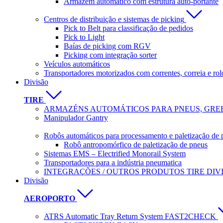
Armazém automático com estrutura auto-portante
Centros de distribuição e sistemas de picking
Pick to Belt para classificação de pedidos
Pick to Light
Baías de picking com RGV
Picking com integração sorter
Veículos automáticos
Transportadores motorizados com correntes, correia e rol
Divisão
TIRE
ARMAZÉNS AUTOMÁTICOS PARA PNEUS, GREE
Manipulador Gantry
Robôs automáticos para processamento e paletização de 
Robô antropomórfico de paletização de pneus
Sistemas EMS – Electrified Monorail System
Transportadores para a indústria pneumatica
INTEGRAÇÕES / OUTROS PRODUTOS TIRE DIV
Divisão
AEROPORTO
ATRS Automatic Tray Return System FAST2CHECK