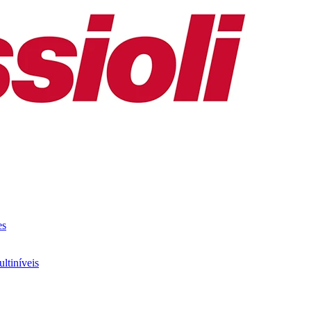
es
ltiníveis