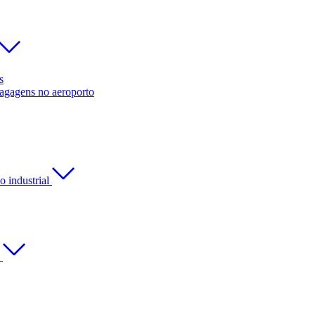
s
bagagens no aeroporto
 industrial