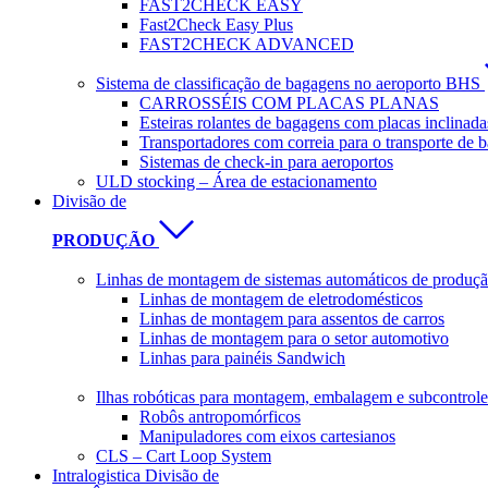
FAST2CHECK EASY
Fast2Check Easy Plus
FAST2CHECK ADVANCED
Sistema de classificação de bagagens no aeroporto BHS
CARROSSÉIS COM PLACAS PLANAS
Esteiras rolantes de bagagens com placas inclinada
Transportadores com correia para o transporte de 
Sistemas de check-in para aeroportos
ULD stocking – Área de estacionamento
Divisão de
PRODUÇÃO
Linhas de montagem de sistemas automáticos de produção
Linhas de montagem de eletrodomésticos
Linhas de montagem para assentos de carros
Linhas de montagem para o setor automotivo
Linhas para painéis Sandwich
Ilhas robóticas para montagem, embalagem e subcontrole
Robôs antropomórficos
Manipuladores com eixos cartesianos
CLS – Cart Loop System
Intralogistica Divisão de