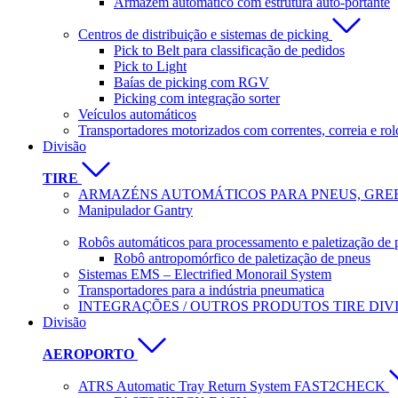
Armazém automático com estrutura auto-portante
Centros de distribuição e sistemas de picking
Pick to Belt para classificação de pedidos
Pick to Light
Baías de picking com RGV
Picking com integração sorter
Veículos automáticos
Transportadores motorizados com correntes, correia e rol
Divisão
TIRE
ARMAZÉNS AUTOMÁTICOS PARA PNEUS, GREE
Manipulador Gantry
Robôs automáticos para processamento e paletização de 
Robô antropomórfico de paletização de pneus
Sistemas EMS – Electrified Monorail System
Transportadores para a indústria pneumatica
INTEGRAÇÕES / OUTROS PRODUTOS TIRE DIV
Divisão
AEROPORTO
ATRS Automatic Tray Return System FAST2CHECK