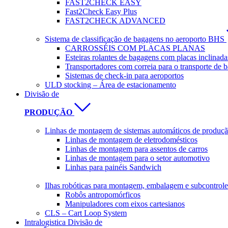
FAST2CHECK EASY
Fast2Check Easy Plus
FAST2CHECK ADVANCED
Sistema de classificação de bagagens no aeroporto BHS
CARROSSÉIS COM PLACAS PLANAS
Esteiras rolantes de bagagens com placas inclinada
Transportadores com correia para o transporte de 
Sistemas de check-in para aeroportos
ULD stocking – Área de estacionamento
Divisão de
PRODUÇÃO
Linhas de montagem de sistemas automáticos de produção
Linhas de montagem de eletrodomésticos
Linhas de montagem para assentos de carros
Linhas de montagem para o setor automotivo
Linhas para painéis Sandwich
Ilhas robóticas para montagem, embalagem e subcontrole
Robôs antropomórficos
Manipuladores com eixos cartesianos
CLS – Cart Loop System
Intralogistica Divisão de