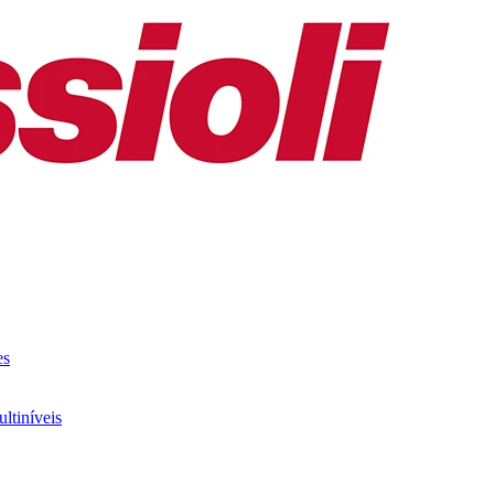
es
ltiníveis