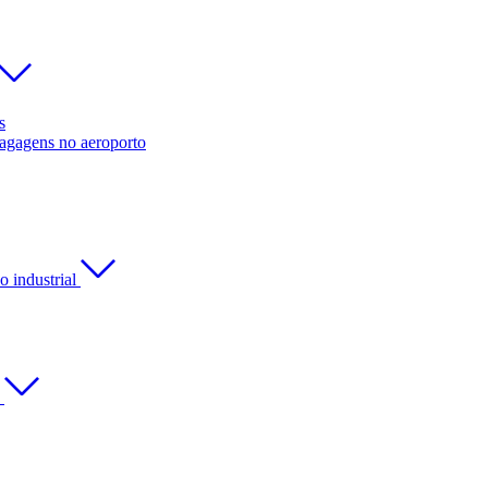
s
bagagens no aeroporto
 industrial