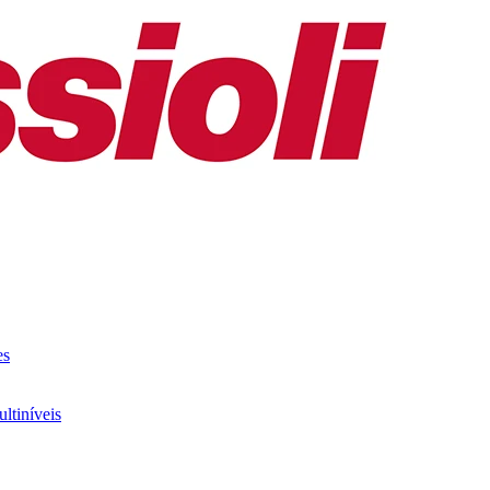
es
ltiníveis