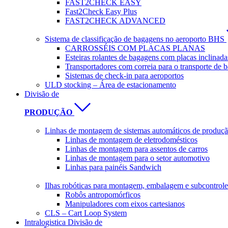
FAST2CHECK EASY
Fast2Check Easy Plus
FAST2CHECK ADVANCED
Sistema de classificação de bagagens no aeroporto BHS
CARROSSÉIS COM PLACAS PLANAS
Esteiras rolantes de bagagens com placas inclinada
Transportadores com correia para o transporte de 
Sistemas de check-in para aeroportos
ULD stocking – Área de estacionamento
Divisão de
PRODUÇÃO
Linhas de montagem de sistemas automáticos de produção
Linhas de montagem de eletrodomésticos
Linhas de montagem para assentos de carros
Linhas de montagem para o setor automotivo
Linhas para painéis Sandwich
Ilhas robóticas para montagem, embalagem e subcontrole
Robôs antropomórficos
Manipuladores com eixos cartesianos
CLS – Cart Loop System
Intralogistica Divisão de