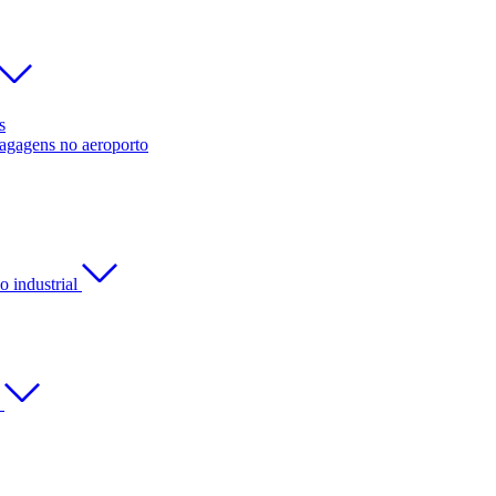
s
bagagens no aeroporto
 industrial