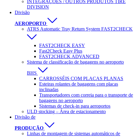
INTEGRAÇÕES / OUTROS PRODUTOS TIRE
DIVISION
Divisão
AEROPORTO
ATRS Automatic Tray Return System FAST2CHECK
FAST2CHECK EASY
Fast2Check Easy Plus
FAST2CHECK ADVANCED
Sistema de classificação de bagagens no aeroporto
BHS
CARROSSÉIS COM PLACAS PLANAS
Esteiras rolantes de bagagens com placas
inclinadas
Transportadores com correia para o transporte de
bagagens no aeroporto
Sistemas de check-in para aeroportos
ULD stocking – Área de estacionamento
Divisão de
PRODUÇÃO
Linhas de montagem de sistemas automáticos de