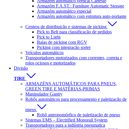
Armazém automático vertical Cartesio
Armazém F.A.ST.: Furniture Automatic Storage
Armazém automático especial
Armazém automático com estrutura auto-portante
Centros de distribuição e sistemas de picking
Pick to Belt para classificação de pedidos
Pick to Light
Baías de picking com RGV
Picking com integração sorter
Veículos automáticos
Transportadores motorizados com correntes, correia e
rolos ociosos e motorizados
Divisão
TIRE
ARMAZÉNS AUTOMÁTICOS PARA PNEUS,
GREEN TIRE E MATÉRIAS-PRIMAS
Manipulador Gantry
Robôs automáticos para processamento e paletização de
pneus
Robô antropomórfico de paletização de pneus
Sistemas EMS – Electrified Monorail System
Transportadores para a indústria pneumatica