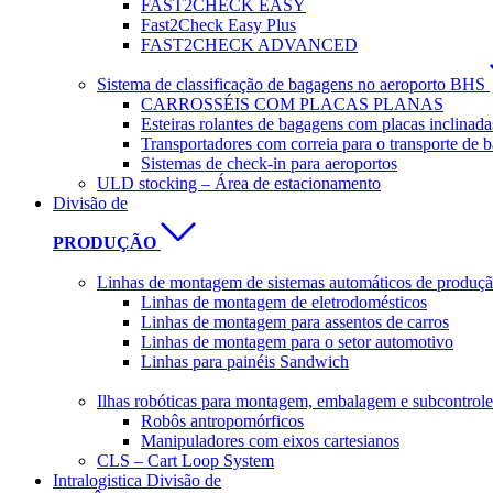
FAST2CHECK EASY
Fast2Check Easy Plus
FAST2CHECK ADVANCED
Sistema de classificação de bagagens no aeroporto BHS
CARROSSÉIS COM PLACAS PLANAS
Esteiras rolantes de bagagens com placas inclinada
Transportadores com correia para o transporte de 
Sistemas de check-in para aeroportos
ULD stocking – Área de estacionamento
Divisão de
PRODUÇÃO
Linhas de montagem de sistemas automáticos de produção
Linhas de montagem de eletrodomésticos
Linhas de montagem para assentos de carros
Linhas de montagem para o setor automotivo
Linhas para painéis Sandwich
Ilhas robóticas para montagem, embalagem e subcontrole
Robôs antropomórficos
Manipuladores com eixos cartesianos
CLS – Cart Loop System
Intralogistica Divisão de