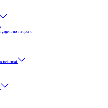
s
bagagens no aeroporto
 industrial