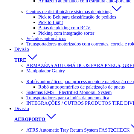
Armazém automático com estrutura auto-portante
Centros de distribuição e sistemas de picking
Pick to Belt para classificação de pedidos
Pick to Light
Baías de picking com RGV
Picking com integração sorter
Veículos automáticos
Transportadores motorizados com correntes, correia e rol
Divisão
TIRE
ARMAZÉNS AUTOMÁTICOS PARA PNEUS, GREE
Manipulador Gantry
Robôs automáticos para processamento e paletização de 
Robô antropomórfico de paletização de pneus
Sistemas EMS – Electrified Monorail System
Transportadores para a indústria pneumatica
INTEGRAÇÕES / OUTROS PRODUTOS TIRE DIV
Divisão
AEROPORTO
ATRS Automatic Tray Return System FAST2CHECK