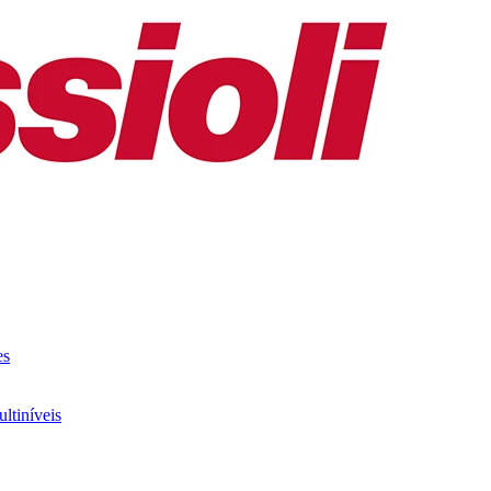
es
ltiníveis